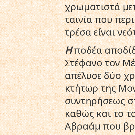
χρωματιστά μετά
ταινία που περ
τρέσα είναι νε
H
ποδέα αποδίδε
Στέφανο τον Mέ
απέλυσε δύο χ
κτήτωρ της Mον
συντηρήσεως στ
καθώς και το τα
Aβραάμ που βρί