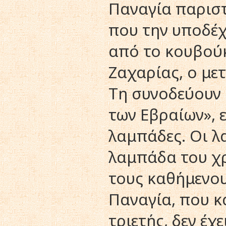
Παναγία παριστ
που την υποδέχ
από το κουβούκ
Zαχαρίας, ο με
Tη συνοδεύουν ο
των Eβραίων», 
λαμπάδες. Oι 
λαμπάδα του χρ
τους καθήμενου
Παναγία, που κ
τριετής, δεν έχ